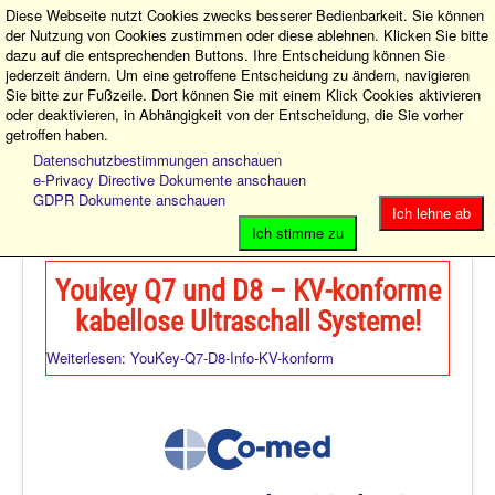
Diese Webseite nutzt Cookies zwecks besserer Bedienbarkeit. Sie können
der Nutzung von Cookies zustimmen oder diese ablehnen. Klicken Sie bitte
dazu auf die entsprechenden Buttons. Ihre Entscheidung können Sie
jederzeit ändern. Um eine getroffene Entscheidung zu ändern, navigieren
Sie bitte zur Fußzeile. Dort können Sie mit einem Klick Cookies aktivieren
oder deaktivieren, in Abhängigkeit von der Entscheidung, die Sie vorher
getroffen haben.
MEDELO Michael Longen e.K. – Ihre erste Adresse für
Medizintechnik und Praxisbedarf!
Datenschutzbestimmungen anschauen
e-Privacy Directive Dokumente anschauen
GDPR Dokumente anschauen
Toggle
Ich lehne ab
Navigation
Ich stimme zu
Sonographie
Youkey Q7 und D8 – KV-konforme
Co-med ARZT-Shop!
kabellose Ultraschall Systeme!
Ärzte-Infos
Weiterlesen: YouKey-Q7-D8-Info-KV-konform
Aktionen
Kontakt
Impressum
Datenschutz