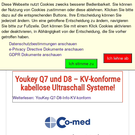
Diese Webseite nutzt Cookies zwecks besserer Bedienbarkeit. Sie können
der Nutzung von Cookies zustimmen oder diese ablehnen. Klicken Sie bitte
dazu auf die entsprechenden Buttons. Ihre Entscheidung können Sie
jederzeit ändern. Um eine getroffene Entscheidung zu ändern, navigieren
Sie bitte zur Fußzeile. Dort können Sie mit einem Klick Cookies aktivieren
oder deaktivieren, in Abhängigkeit von der Entscheidung, die Sie vorher
getroffen haben.
MEDELO Michael Longen e.K. – Ihre erste Adresse für
Medizintechnik und Praxisbedarf!
Datenschutzbestimmungen anschauen
e-Privacy Directive Dokumente anschauen
GDPR Dokumente anschauen
Toggle
Ich lehne ab
Navigation
Ich stimme zu
Sonographie
Youkey Q7 und D8 – KV-konforme
Co-med ARZT-Shop!
kabellose Ultraschall Systeme!
Ärzte-Infos
Weiterlesen: YouKey-Q7-D8-Info-KV-konform
Aktionen
Kontakt
Impressum
Datenschutz